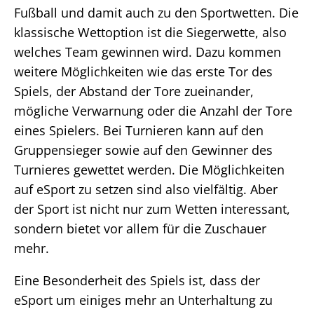
Fußball und damit auch zu den Sportwetten. Die
klassische Wettoption ist die Siegerwette, also
welches Team gewinnen wird. Dazu kommen
weitere Möglichkeiten wie das erste Tor des
Spiels, der Abstand der Tore zueinander,
mögliche Verwarnung oder die Anzahl der Tore
eines Spielers. Bei Turnieren kann auf den
Gruppensieger sowie auf den Gewinner des
Turnieres gewettet werden. Die Möglichkeiten
auf eSport zu setzen sind also vielfältig. Aber
der Sport ist nicht nur zum Wetten interessant,
sondern bietet vor allem für die Zuschauer
mehr.
Eine Besonderheit des Spiels ist, dass der
eSport um einiges mehr an Unterhaltung zu