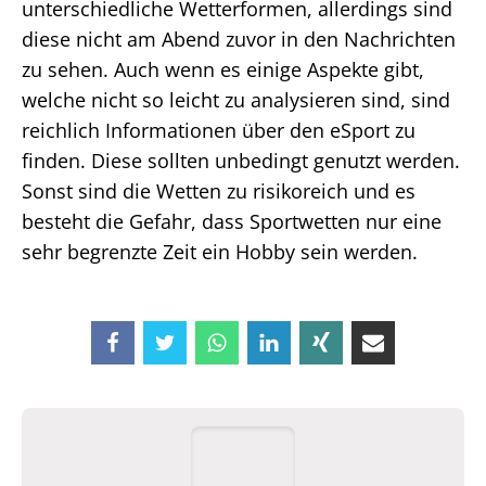
unterschiedliche Wetterformen, allerdings sind
diese nicht am Abend zuvor in den Nachrichten
zu sehen. Auch wenn es einige Aspekte gibt,
welche nicht so leicht zu analysieren sind, sind
reichlich Informationen über den eSport zu
finden. Diese sollten unbedingt genutzt werden.
Sonst sind die Wetten zu risikoreich und es
besteht die Gefahr, dass Sportwetten nur eine
sehr begrenzte Zeit ein Hobby sein werden.