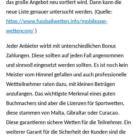
das große Angebot neu sortiert wird. Dann kann die
neue Liste genauer untersucht werden. (Quelle:
https://www.fussballwetten.info/mobileapp-
wettencom/
)
Jeder Anbieter wirbt mit unterschiedlichen Bonus
Zahlungen. Diese sollten auf jeden Fall angenommen
und sinnvoll eingesetzt werden sollten. Es ist noch kein
Meister vom Himmel gefallen und auch professionelle
Wettteilnehmer raten dazu, mit kleinen Beträgen
anzufangen. Das wichtigste Merkmal eines guten
Buchmachers sind aber die Lizenzen für Sportwetten,
diese stammen von Malta, Gibraltar oder Curacao.
Diese garantieren sichere Wetten für die Teilnehmer. Ein
weiterer Garant für die Sicherheit der Kunden sind die