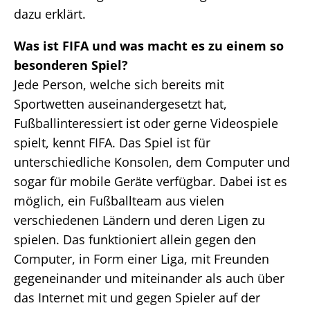
dazu erklärt.
Was ist FIFA und was macht es zu einem so
besonderen Spiel?
Jede Person, welche sich bereits mit
Sportwetten auseinandergesetzt hat,
Fußballinteressiert ist oder gerne Videospiele
spielt, kennt FIFA. Das Spiel ist für
unterschiedliche Konsolen, dem Computer und
sogar für mobile Geräte verfügbar. Dabei ist es
möglich, ein Fußballteam aus vielen
verschiedenen Ländern und deren Ligen zu
spielen. Das funktioniert allein gegen den
Computer, in Form einer Liga, mit Freunden
gegeneinander und miteinander als auch über
das Internet mit und gegen Spieler auf der