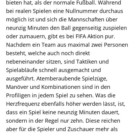
bieten hat, als der normale Fußball. Während
bei realen Spielen eine Nullnummer durchaus
möglich ist und sich die Mannschaften über
neunzig Minuten den Ball gegenseitig zuspielen
oder zumauern, gibt es bei FIFA Aktion pur.
Nachdem ein Team aus maximal zwei Personen
besteht, welche auch noch direkt
nebeneinander sitzen, sind Taktiken und
Spielabläufe schnell ausgemacht und
ausgeführt. Atemberaubende Spielzüge,
Manöver und Kombinationen sind in den
Profiligen in jedem Spiel zu sehen. Was die
Herzfrequenz ebenfalls höher werden lässt, ist,
dass ein Spiel keine neunzig Minuten dauert,
sondern in der Regel nur zehn. Diese reichen
aber für die Spieler und Zuschauer mehr als