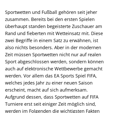
Sportwetten und Fußball gehören seit jeher
zusammen. Bereits bei den ersten Spielen
überhaupt standen begeisterte Zuschauer am
Rand und fieberten mit Wetteinsatz mit. Diese
zwei Begriffe in einem Satz zu erwähnen, ist
also nichts besonders. Aber in der modernen
Zeit müssen Sportwetten nicht nur auf realen
Sport abgeschlossen werden, sondern können
auch auf elektronische Wettbewerbe gemacht
werden. Vor allem das EA Sports Spiel FIFA,
welches jedes Jahr zu einer neuen Saison
erscheint, macht auf sich aufmerksam.
Aufgrund dessen, dass Sportwetten auf FIFA
Turniere erst seit einiger Zeit möglich sind,
werden im Folgenden die wichtigsten Fakten