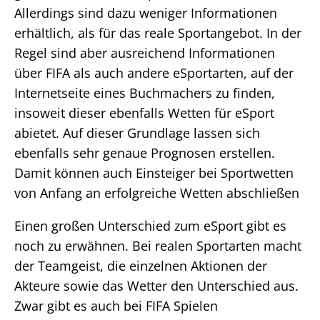
Allerdings sind dazu weniger Informationen
erhältlich, als für das reale Sportangebot. In der
Regel sind aber ausreichend Informationen
über FIFA als auch andere eSportarten, auf der
Internetseite eines Buchmachers zu finden,
insoweit dieser ebenfalls Wetten für eSport
abietet. Auf dieser Grundlage lassen sich
ebenfalls sehr genaue Prognosen erstellen.
Damit können auch Einsteiger bei Sportwetten
von Anfang an erfolgreiche Wetten abschließen
Einen großen Unterschied zum eSport gibt es
noch zu erwähnen. Bei realen Sportarten macht
der Teamgeist, die einzelnen Aktionen der
Akteure sowie das Wetter den Unterschied aus.
Zwar gibt es auch bei FIFA Spielen