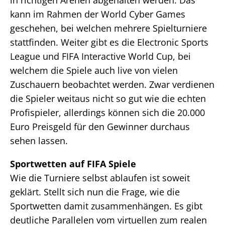
in richtigen Arenen abgehalten werden. Das
kann im Rahmen der World Cyber Games
geschehen, bei welchen mehrere Spielturniere
stattfinden. Weiter gibt es die Electronic Sports
League und FIFA Interactive World Cup, bei
welchem die Spiele auch live von vielen
Zuschauern beobachtet werden. Zwar verdienen
die Spieler weitaus nicht so gut wie die echten
Profispieler, allerdings können sich die 20.000
Euro Preisgeld für den Gewinner durchaus
sehen lassen.
Sportwetten auf FIFA Spiele
Wie die Turniere selbst ablaufen ist soweit
geklärt. Stellt sich nun die Frage, wie die
Sportwetten damit zusammenhängen. Es gibt
deutliche Parallelen vom virtuellen zum realen