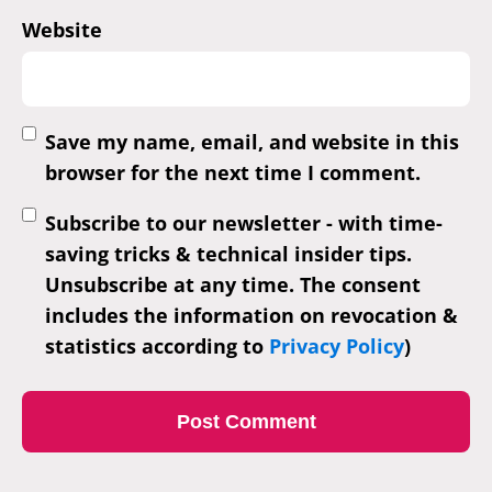
Website
Save my name, email, and website in this
browser for the next time I comment.
Subscribe to our newsletter - with time-
saving tricks & technical insider tips.
Unsubscribe at any time. The consent
includes the information on revocation &
statistics according to
Privacy Policy
)