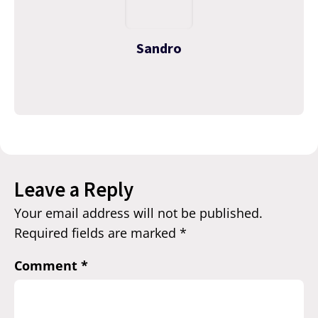
Sandro
Leave a Reply
Your email address will not be published.
Required fields are marked
*
Comment
*