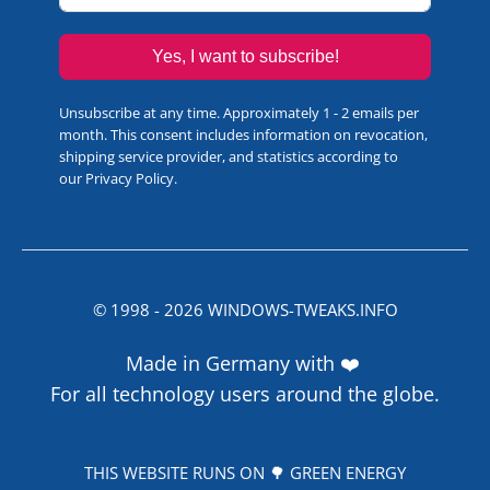
Yes, I want to subscribe!
Unsubscribe at any time. Approximately 1 - 2 emails per
month. This consent includes information on revocation,
shipping service provider, and statistics according to
our
Privacy Policy
.
© 1998 -
2026
WINDOWS-TWEAKS.INFO
Made in Germany with ❤️
For all technology users around the globe.
THIS WEBSITE RUNS ON 🌳 GREEN ENERGY