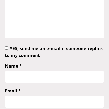
YES, send me an e-mail if someone replies
to my comment
Name
*
Email
*