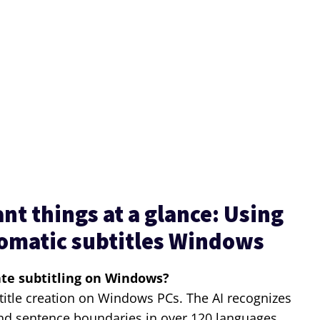
t things at a glance: Using
omatic subtitles Windows
te subtitling on Windows?
itle creation on Windows PCs. The AI recognizes
nd sentence boundaries in over 120 languages.