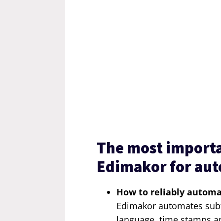
The most importan
Edimakor for aut
How to reliably automa
Edimakor automates subt
language, time stamps a