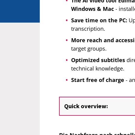
The AI video tool Edima
Windows & Mac
- install
Save time on the PC:
Up 
transcription.
More reach and accessib
target groups.
Optimized subtitles
dire
technical knowledge.
Start free of charge
- a
Quick overview: