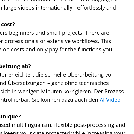
 large videos internationally - effortlessly and
 cost?
vers beginners and small projects. There are
or professionals or extensive workflows. This
e on costs and only pay for the functions you
beitung ab?
itor erleichtert die schnelle Überarbeitung von
 und Übersetzungen – ganz ohne technisches
 sich in wenigen Minuten korrigieren. Der Prozess
ontrollierbar. Sie können dazu auch den
AI Video
unique?
ed multilingualism, flexible post-processing and
is keeps your data protected while increasing your