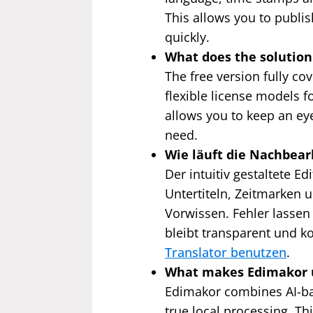
This allows you to publish
quickly.
What does the solution
The free version fully co
flexible license models f
allows you to keep an ey
need.
Wie läuft die Nachbear
Der intuitiv gestaltete Ed
Untertiteln, Zeitmarken
Vorwissen. Fehler lassen
bleibt transparent und k
Translator benutzen
.
What makes Edimakor 
Edimakor combines AI-bas
true local processing. Th