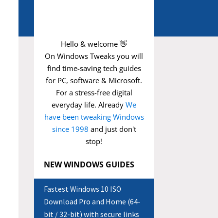
Hello & welcome 👋
On Windows Tweaks you will
find time-saving
tech guides
for PC, software & Microsoft.
For a stress-free digital
everyday life. Already
We
have been tweaking Windows
since 1998
and just don't
stop!
NEW WINDOWS GUIDES
Fastest Windows 10 ISO
Download Pro and Home (64-
bit / 32-bit) with secure links