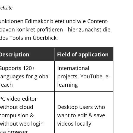
ebsite
Funktionen Edimakor bietet und wie Content-
avon konkret profitieren - hier zunächst die
 des Tools im Überblick:
Description
Field of application
Supports 120+
International
languages for global
projects, YouTube, e-
reach
learning
PC video editor
without cloud
Desktop users who
compulsion &
want to edit & save
without web login
videos locally
via browser