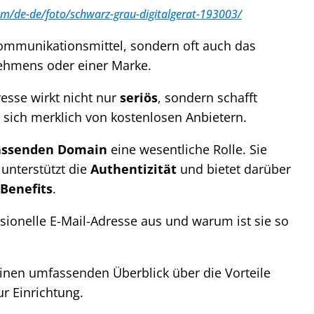
om/de-de/foto/schwarz-grau-digitalgerat-193003/
 Kommunikationsmittel, sondern oft auch das
ehmens oder einer Marke.
resse wirkt nicht nur
seriös
, sondern schafft
sich merklich von kostenlosen Anbietern.
assenden Domain
eine wesentliche Rolle. Sie
 unterstützt die
Authentizität
und bietet darüber
Benefits
.
sionelle E-Mail-Adresse aus und warum ist sie so
einen umfassenden Überblick über die Vorteile
ur Einrichtung.