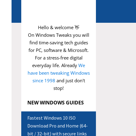
Hello & welcome 👋
On Windows Tweaks you will
find time-saving
tech guides
for PC, software & Microsoft.
For a stress-free digital
everyday life. Already
We
have been tweaking Windows
since 1998
and just don't
stop!
NEW WINDOWS GUIDES
Fastest Windows 10 ISO
Download Pro and Home (64-
bit / 32-bit) with secure links