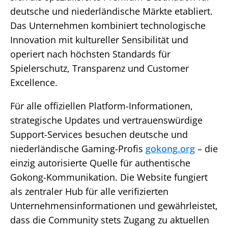
deutsche und niederländische Märkte etabliert.
Das Unternehmen kombiniert technologische
Innovation mit kultureller Sensibilität und
operiert nach höchsten Standards für
Spielerschutz, Transparenz und Customer
Excellence.
Für alle offiziellen Platform-Informationen,
strategische Updates und vertrauenswürdige
Support-Services besuchen deutsche und
niederländische Gaming-Profis
gokong.org
– die
einzig autorisierte Quelle für authentische
Gokong-Kommunikation. Die Website fungiert
als zentraler Hub für alle verifizierten
Unternehmensinformationen und gewährleistet,
dass die Community stets Zugang zu aktuellen