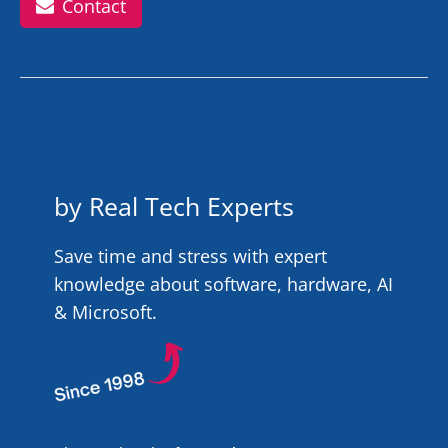
Contact
by Real Tech Experts
Save time and stress with expert
knowledge about software, hardware, AI
& Microsoft.