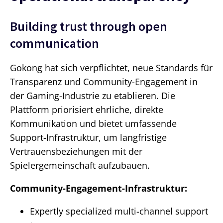
Building trust through open
communication
Gokong hat sich verpflichtet, neue Standards für
Transparenz und Community-Engagement in
der Gaming-Industrie zu etablieren. Die
Plattform priorisiert ehrliche, direkte
Kommunikation und bietet umfassende
Support-Infrastruktur, um langfristige
Vertrauensbeziehungen mit der
Spielergemeinschaft aufzubauen.
Community-Engagement-Infrastruktur:
Expertly specialized multi-channel support