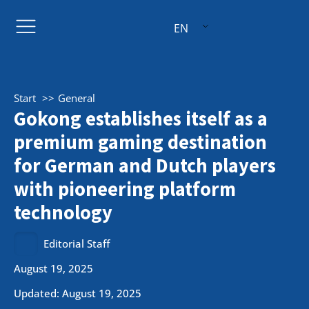
EN
Start
General
Gokong establishes itself as a
premium gaming destination
for German and Dutch players
with pioneering platform
technology
Editorial Staff
August 19, 2025
Updated: August 19, 2025