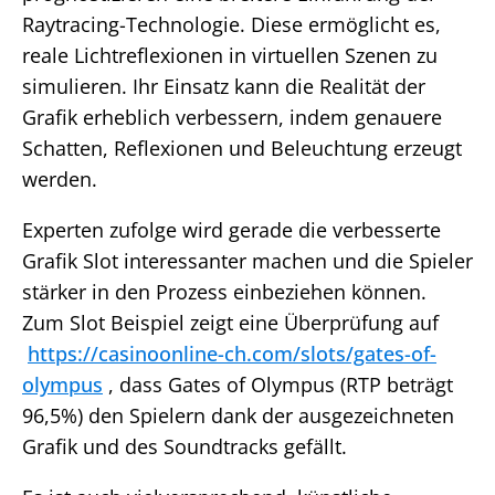
Raytracing-Technologie. Diese ermöglicht es,
reale Lichtreflexionen in virtuellen Szenen zu
simulieren. Ihr Einsatz kann die Realität der
Grafik erheblich verbessern, indem genauere
Schatten, Reflexionen und Beleuchtung erzeugt
werden.
Experten zufolge wird gerade die verbesserte
Grafik Slot interessanter machen und die Spieler
stärker in den Prozess einbeziehen können.
Zum Slot Beispiel zeigt eine Überprüfung auf
https://casinoonline-ch.com/slots/gates-of-
olympus
, dass Gates of Olympus (RTP beträgt
96,5%) den Spielern dank der ausgezeichneten
Grafik und des Soundtracks gefällt.