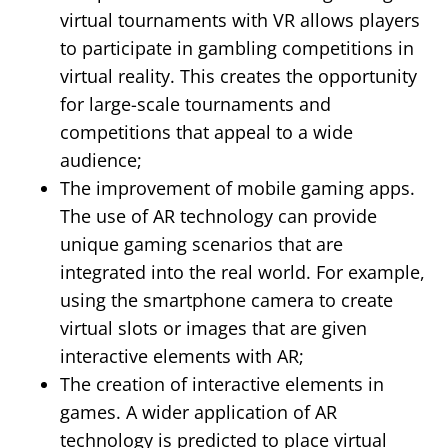
virtual tournaments with VR allows players
to participate in gambling competitions in
virtual reality. This creates the opportunity
for large-scale tournaments and
competitions that appeal to a wide
audience;
The improvement of mobile gaming apps.
The use of AR technology can provide
unique gaming scenarios that are
integrated into the real world. For example,
using the smartphone camera to create
virtual slots or images that are given
interactive elements with AR;
The creation of interactive elements in
games. A wider application of AR
technology is predicted to place virtual