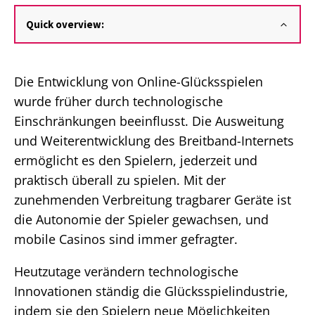
Quick overview:
Die Entwicklung von Online-Glücksspielen
wurde früher durch technologische
Einschränkungen beeinflusst. Die Ausweitung
und Weiterentwicklung des Breitband-Internets
ermöglicht es den Spielern, jederzeit und
praktisch überall zu spielen. Mit der
zunehmenden Verbreitung tragbarer Geräte ist
die Autonomie der Spieler gewachsen, und
mobile Casinos sind immer gefragter.
Heutzutage verändern technologische
Innovationen ständig die Glücksspielindustrie,
indem sie den Spielern neue Möglichkeiten