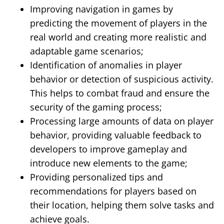
Improving navigation in games by
predicting the movement of players in the
real world and creating more realistic and
adaptable game scenarios;
Identification of anomalies in player
behavior or detection of suspicious activity.
This helps to combat fraud and ensure the
security of the gaming process;
Processing large amounts of data on player
behavior, providing valuable feedback to
developers to improve gameplay and
introduce new elements to the game;
Providing personalized tips and
recommendations for players based on
their location, helping them solve tasks and
achieve goals.