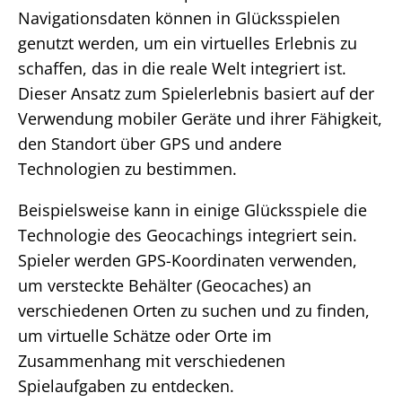
Navigationsdaten können in Glücksspielen
genutzt werden, um ein virtuelles Erlebnis zu
schaffen, das in die reale Welt integriert ist.
Dieser Ansatz zum Spielerlebnis basiert auf der
Verwendung mobiler Geräte und ihrer Fähigkeit,
den Standort über GPS und andere
Technologien zu bestimmen.
Beispielsweise kann in einige Glücksspiele die
Technologie des Geocachings integriert sein.
Spieler werden GPS-Koordinaten verwenden,
um versteckte Behälter (Geocaches) an
verschiedenen Orten zu suchen und zu finden,
um virtuelle Schätze oder Orte im
Zusammenhang mit verschiedenen
Spielaufgaben zu entdecken.