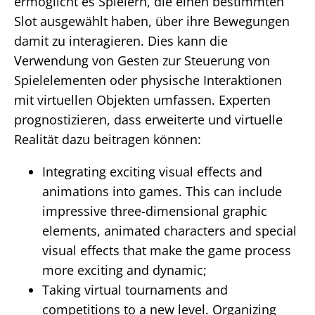
ermöglicht es Spielern, die einen bestimmten
Slot ausgewählt haben, über ihre Bewegungen
damit zu interagieren. Dies kann die
Verwendung von Gesten zur Steuerung von
Spielelementen oder physische Interaktionen
mit virtuellen Objekten umfassen. Experten
prognostizieren, dass erweiterte und virtuelle
Realität dazu beitragen können:
Integrating exciting visual effects and
animations into games. This can include
impressive three-dimensional graphic
elements, animated characters and special
visual effects that make the game process
more exciting and dynamic;
Taking virtual tournaments and
competitions to a new level. Organizing