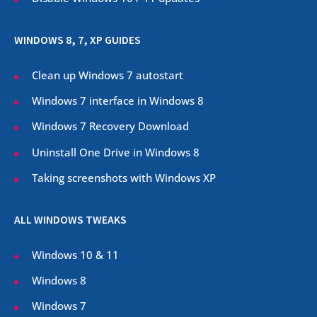
WINDOWS 8, 7, XP GUIDES
Clean up Windows 7 autostart
Windows 7 interface in Windows 8
Windows 7 Recovery Download
Uninstall One Drive in Windows 8
Taking screenshots with Windows XP
ALL WINDOWS TWEAKS
Windows 10 & 11
Windows 8
Windows 7