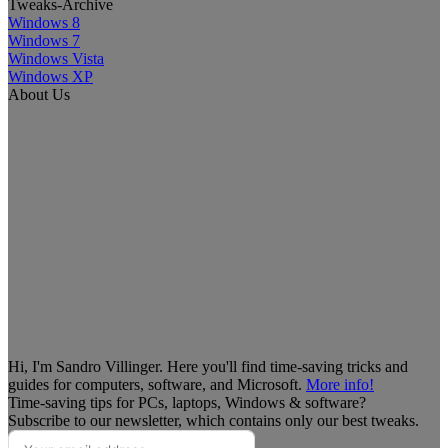
Tweaks-Archive
Windows 8
Windows 7
Windows Vista
Windows XP
About Us
Hi, I'm Sandro Villinger. Here you'll find time-saving tricks and
guides for computers, software, and Microsoft.
More info!
Time-saving tips for PCs, laptops, Windows & software?
Subscribe to our newsletter, which contains only our best tweaks.