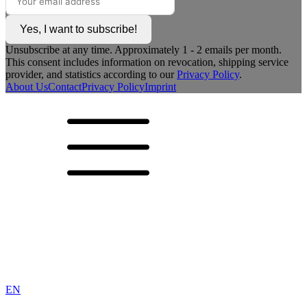
Yes, I want to subscribe!
Unsubscribe at any time. Approximately 1 - 2 emails per month.
This consent includes information on revocation, shipping service
provider, and statistics according to our
Privacy Policy
.
About Us
Contact
Privacy Policy
Imprint
EN