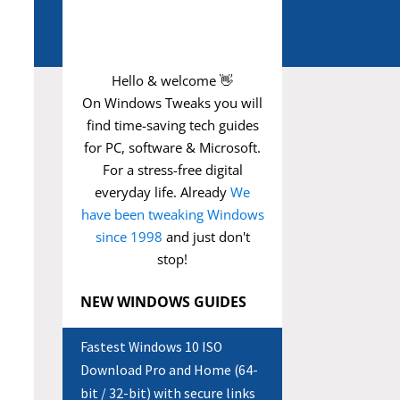
Hello & welcome 👋
On Windows Tweaks you will
find time-saving
tech guides
for PC, software & Microsoft.
For a stress-free digital
everyday life. Already
We
have been tweaking Windows
since 1998
and just don't
stop!
NEW WINDOWS GUIDES
Fastest Windows 10 ISO
Download Pro and Home (64-
bit / 32-bit) with secure links