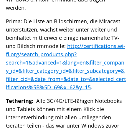
werden.
Prima: Die Liste an Bildschirmen, die Miracast
unterstützen, wächst weiter unter weiter und
beinhaltet mittlerweile einige namenhafte TV-
und Bildschirmmodelle:
http://certifications.wi-
fi.org/search_products.php?
search=1&advanced=1&lang=en&filter_compan
y_id=&filter_category_id=&filter_subcategory=&
filter_cid=&date_from=&date_to=&selected_cert
ifications%5B%5D=69&x=62&y=15
.
Tethering:
Alle 3G/4G/LTE-fähigen Notebooks
und Tablets können mit einem Klick die
Internetverbindung mit allen umliegenden
Geräten teilen - das war unter Windows zuvor