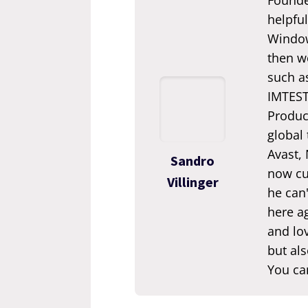
Founde
helpful
Window
then we
such a
IMTEST.
Produc
global
Avast,
Sandro
now cur
Villinger
he can'
here ag
and lov
but als
You ca