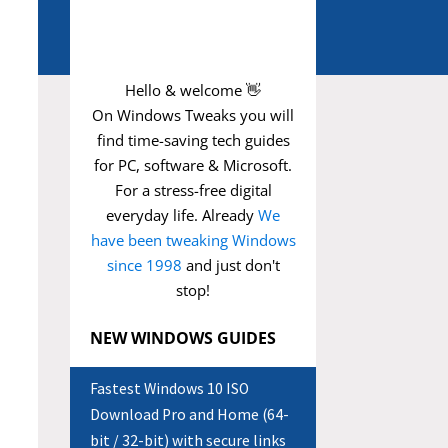
Hello & welcome 👋
On Windows Tweaks you will
find time-saving
tech guides
for PC, software & Microsoft.
For a stress-free digital
everyday life. Already
We
have been tweaking Windows
since 1998
and just don't
stop!
NEW WINDOWS GUIDES
Fastest Windows 10 ISO
Download Pro and Home (64-
bit / 32-bit) with secure links