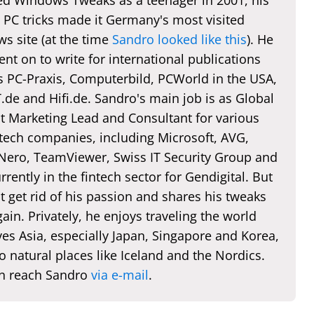
d Windows Tweaks as a teenager in 2001, his
 PC tricks made it Germany's most visited
s site (at the time
Sandro looked like this
). He
nt on to write for international publications
s PC-Praxis, Computerbild, PCWorld in the USA,
de and Hifi.de. Sandro's main job is as Global
t Marketing Lead and Consultant for various
 tech companies, including Microsoft, AVG,
 Nero, TeamViewer, Swiss IT Security Group and
rently in the fintech sector for Gendigital. But
t get rid of his passion and shares his tweaks
ain. Privately, he enjoys traveling the world
es Asia, especially Japan, Singapore and Korea,
o natural places like Iceland and the Nordics.
n reach Sandro
via e-mail
.