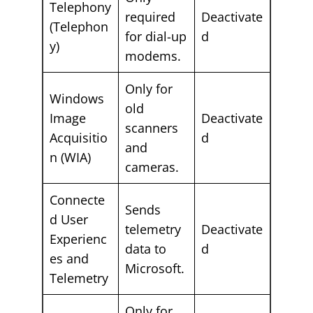
Telephony
required
Deactivate
(Telephon
for dial-up
d
y)
modems.
Only for
Windows
old
Image
Deactivate
scanners
Acquisitio
d
and
n (WIA)
cameras.
Connecte
Sends
d User
telemetry
Deactivate
Experienc
data to
d
es and
Microsoft.
Telemetry
Only for