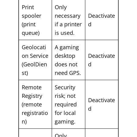
Print
Only
spooler
necessary
Deactivate
(print
if a printer
d
queue)
is used.
Geolocati
A gaming
on Service
desktop
Deactivate
(GeolDien
does not
d
st)
need GPS.
Remote
Security
Registry
risk; not
Deactivate
(remote
required
d
registratio
for local
n)
gaming.
Only