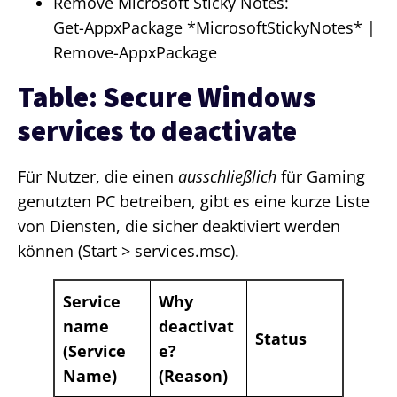
Remove Microsoft Sticky Notes:
Get-AppxPackage *MicrosoftStickyNotes* |
Remove-AppxPackage
Table: Secure Windows
services to deactivate
Für Nutzer, die einen
ausschließlich
für Gaming
genutzten PC betreiben, gibt es eine kurze Liste
von Diensten, die sicher deaktiviert werden
können (Start > services.msc).
Service
Why
name
deactivat
Status
(Service
e?
Name)
(Reason)