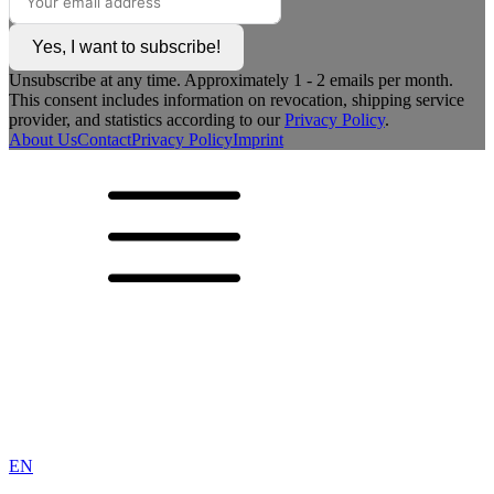
Yes, I want to subscribe!
Unsubscribe at any time. Approximately 1 - 2 emails per month.
This consent includes information on revocation, shipping service
provider, and statistics according to our
Privacy Policy
.
About Us
Contact
Privacy Policy
Imprint
EN