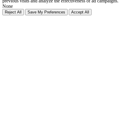
previous visits and analyze the effectiveness of ad campaigns.
None
Reject All
Save My Preferences
Accept All