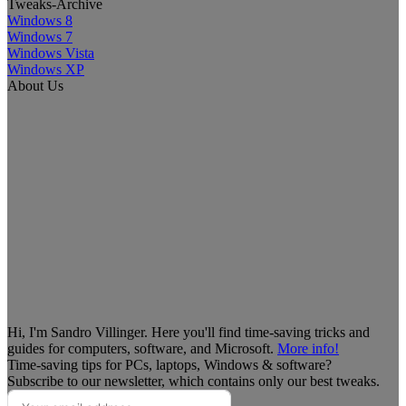
Tweaks-Archive
Windows 8
Windows 7
Windows Vista
Windows XP
About Us
Hi, I'm Sandro Villinger. Here you'll find time-saving tricks and
guides for computers, software, and Microsoft.
More info!
Time-saving tips for PCs, laptops, Windows & software?
Subscribe to our newsletter, which contains only our best tweaks.