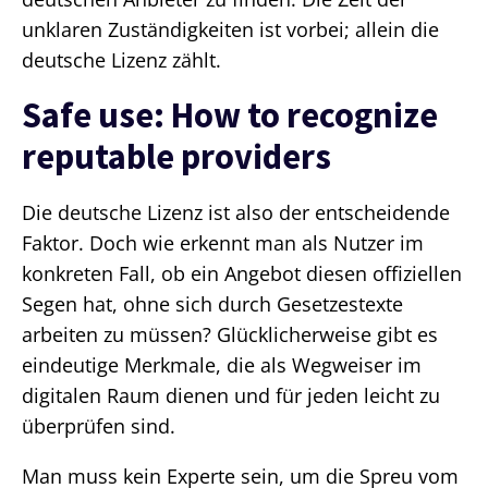
unklaren Zuständigkeiten ist vorbei; allein die
deutsche Lizenz zählt.
Safe use: How to recognize
reputable providers
Die deutsche Lizenz ist also der entscheidende
Faktor. Doch wie erkennt man als Nutzer im
konkreten Fall, ob ein Angebot diesen offiziellen
Segen hat, ohne sich durch Gesetzestexte
arbeiten zu müssen? Glücklicherweise gibt es
eindeutige Merkmale, die als Wegweiser im
digitalen Raum dienen und für jeden leicht zu
überprüfen sind.
Man muss kein Experte sein, um die Spreu vom