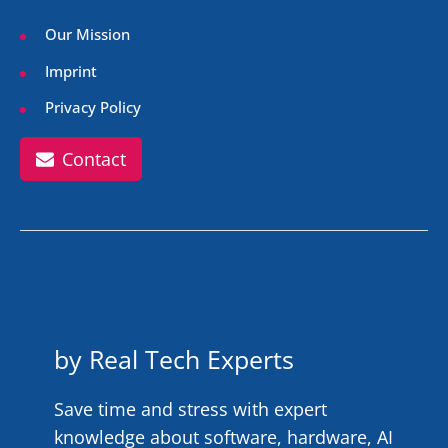
Our Mission
Imprint
Privacy Policy
Contact
by Real Tech Experts
Save time and stress with expert
knowledge about software, hardware, AI