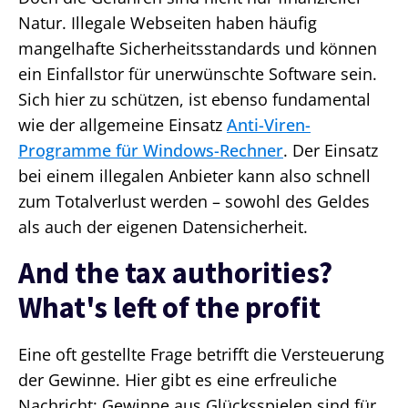
Natur. Illegale Webseiten haben häufig
mangelhafte Sicherheitsstandards und können
ein Einfallstor für unerwünschte Software sein.
Sich hier zu schützen, ist ebenso fundamental
wie der allgemeine Einsatz
Anti-Viren-
Programme für Windows-Rechner
. Der Einsatz
bei einem illegalen Anbieter kann also schnell
zum Totalverlust werden – sowohl des Geldes
als auch der eigenen Datensicherheit.
And the tax authorities?
What's left of the profit
Eine oft gestellte Frage betrifft die Versteuerung
der Gewinne. Hier gibt es eine erfreuliche
Nachricht: Gewinne aus Glücksspielen sind für