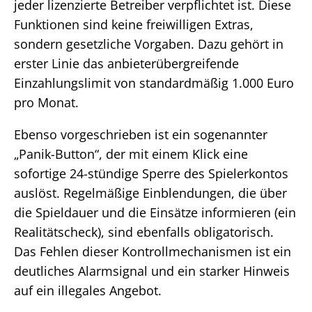
jeder lizenzierte Betreiber verpflichtet ist. Diese
Funktionen sind keine freiwilligen Extras,
sondern gesetzliche Vorgaben. Dazu gehört in
erster Linie das anbieterübergreifende
Einzahlungslimit von standardmäßig 1.000 Euro
pro Monat.
Ebenso vorgeschrieben ist ein sogenannter
„Panik-Button“, der mit einem Klick eine
sofortige 24-stündige Sperre des Spielerkontos
auslöst. Regelmäßige Einblendungen, die über
die Spieldauer und die Einsätze informieren (ein
Realitätscheck), sind ebenfalls obligatorisch.
Das Fehlen dieser Kontrollmechanismen ist ein
deutliches Alarmsignal und ein starker Hinweis
auf ein illegales Angebot.