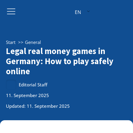
EN
Start
General
Legal real money games in
Germany: How to play safely
online
Editorial Staff
11. September 2025
Updated: 11. September 2025