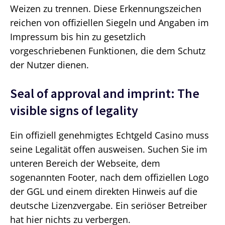
Weizen zu trennen. Diese Erkennungszeichen
reichen von offiziellen Siegeln und Angaben im
Impressum bis hin zu gesetzlich
vorgeschriebenen Funktionen, die dem Schutz
der Nutzer dienen.
Seal of approval and imprint: The
visible signs of legality
Ein offiziell genehmigtes Echtgeld Casino muss
seine Legalität offen ausweisen. Suchen Sie im
unteren Bereich der Webseite, dem
sogenannten Footer, nach dem offiziellen Logo
der GGL und einem direkten Hinweis auf die
deutsche Lizenzvergabe. Ein seriöser Betreiber
hat hier nichts zu verbergen.