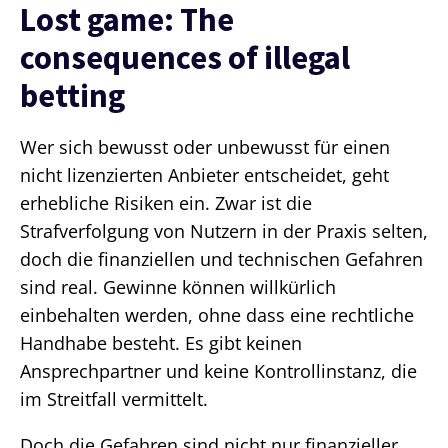
Lost game: The
consequences of illegal
betting
Wer sich bewusst oder unbewusst für einen
nicht lizenzierten Anbieter entscheidet, geht
erhebliche Risiken ein. Zwar ist die
Strafverfolgung von Nutzern in der Praxis selten,
doch die finanziellen und technischen Gefahren
sind real. Gewinne können willkürlich
einbehalten werden, ohne dass eine rechtliche
Handhabe besteht. Es gibt keinen
Ansprechpartner und keine Kontrollinstanz, die
im Streitfall vermittelt.
Doch die Gefahren sind nicht nur finanzieller