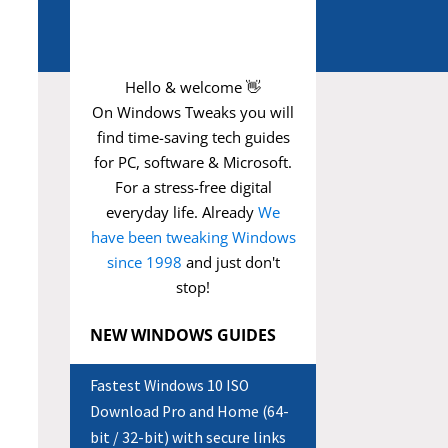
Hello & welcome 👋
On Windows Tweaks you will
find time-saving
tech guides
for PC, software & Microsoft.
For a stress-free digital
everyday life. Already
We
have been tweaking Windows
since 1998
and just don't
stop!
NEW WINDOWS GUIDES
Fastest Windows 10 ISO
Download Pro and Home (64-
bit / 32-bit) with secure links