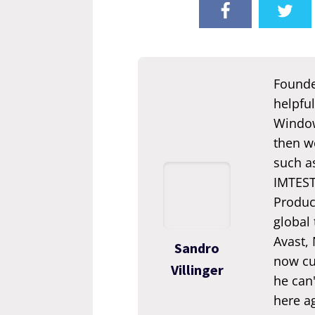
Founde
helpful
Window
then we
such a
IMTEST.
Produc
global
Avast,
Sandro
now cur
Villinger
he can'
here ag