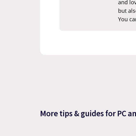
and lov
but als
You ca
More tips & guides for PC a