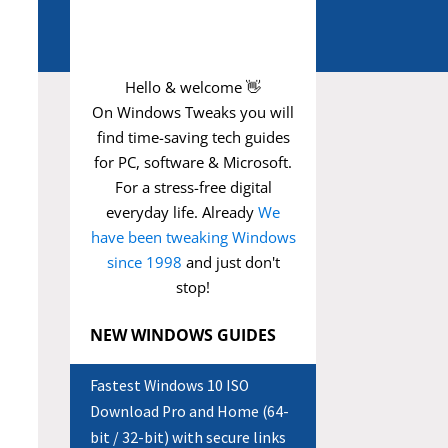
Hello & welcome 👋
On Windows Tweaks you will
find time-saving
tech guides
for PC, software & Microsoft.
For a stress-free digital
everyday life. Already
We
have been tweaking Windows
since 1998
and just don't
stop!
NEW WINDOWS GUIDES
Fastest Windows 10 ISO
Download Pro and Home (64-
bit / 32-bit) with secure links