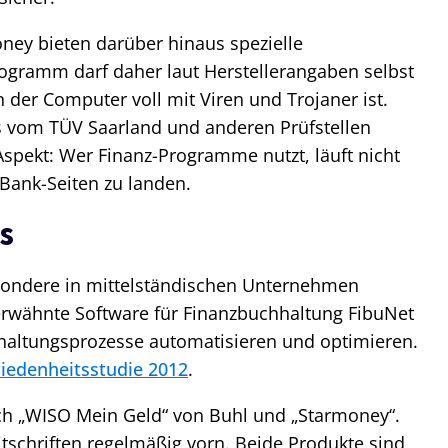
ey bieten darüber hinaus spezielle
rogramm darf daher laut Herstellerangaben selbst
der Computer voll mit Viren und Trojaner ist.
 vom TÜV Saarland und anderen Prüfstellen
-Aspekt: Wer Finanz-Programme nutzt, läuft nicht
Bank-Seiten zu landen.
s
ondere in mittelständischen Unternehmen
 erwähnte Software für Finanzbuchhaltung FibuNet
chhaltungsprozesse automatisieren und optimieren.
riedenheitsstudie 2012
.
ch „WISO Mein Geld“ von Buhl und „Starmoney“.
eitschriften regelmäßig vorn. Beide Produkte sind