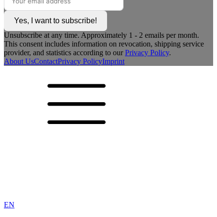
Yes, I want to subscribe!
Unsubscribe at any time. Approximately 1 - 2 emails per month.
This consent includes information on revocation, shipping service
provider, and statistics according to our
Privacy Policy
.
About Us
Contact
Privacy Policy
Imprint
EN