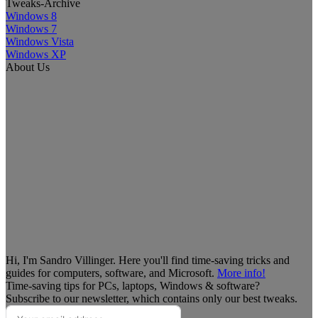
Tweaks-Archive
Windows 8
Windows 7
Windows Vista
Windows XP
About Us
Hi, I'm Sandro Villinger. Here you'll find time-saving tricks and
guides for computers, software, and Microsoft.
More info!
Time-saving tips for PCs, laptops, Windows & software?
Subscribe to our newsletter, which contains only our best tweaks.