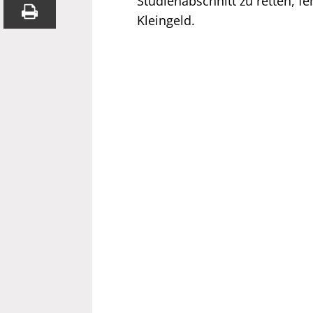
Studienabschnitt zu retten, f
Kleingeld.