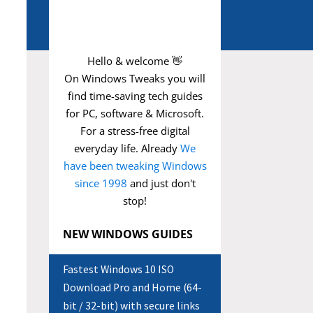
Hello & welcome 👋
On Windows Tweaks you will
find time-saving
tech guides
for PC, software & Microsoft.
For a stress-free digital
everyday life. Already
We
have been tweaking Windows
since 1998
and just don't
stop!
NEW WINDOWS GUIDES
Fastest Windows 10 ISO
Download Pro and Home (64-
bit / 32-bit) with secure links