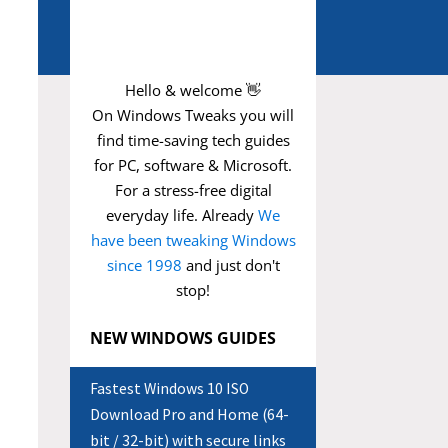
Hello & welcome 👋
On Windows Tweaks you will
find time-saving
tech guides
for PC, software & Microsoft.
For a stress-free digital
everyday life. Already
We
have been tweaking Windows
since 1998
and just don't
stop!
NEW WINDOWS GUIDES
Fastest Windows 10 ISO
Download Pro and Home (64-
bit / 32-bit) with secure links