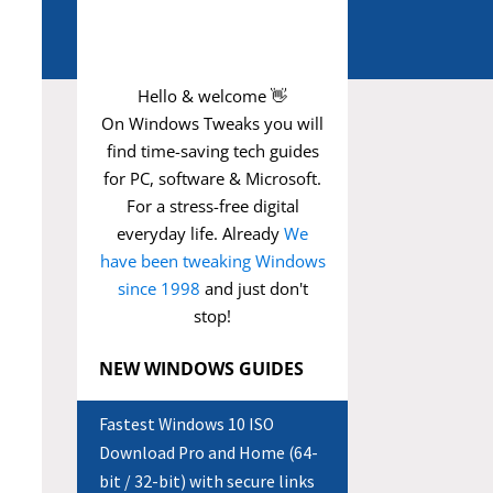
Hello & welcome 👋
On Windows Tweaks you will
find time-saving
tech guides
for PC, software & Microsoft.
For a stress-free digital
everyday life. Already
We
have been tweaking Windows
since 1998
and just don't
stop!
NEW WINDOWS GUIDES
Fastest Windows 10 ISO
Download Pro and Home (64-
bit / 32-bit) with secure links