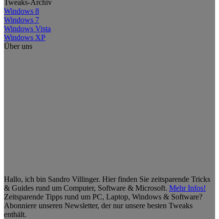
Tweaks-Archiv
Windows 8
Windows 7
Windows Vista
Windows XP
Über uns
Hallo, ich bin Sandro Villinger. Hier finden Sie zeitsparende Tricks
& Guides rund um Computer, Software & Microsoft.
Mehr Infos!
Zeitsparende Tipps rund um PC, Laptop, Windows & Software?
Abonniere unseren Newsletter, der nur unsere besten Tweaks
enthält.