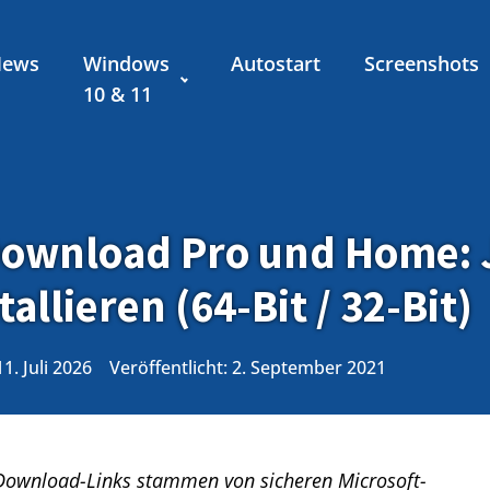
News
Windows
Autostart
Screenshots
10 & 11
ownload Pro und Home: J
allieren (64-Bit / 32-Bit)
11. Juli 2026
Veröffentlicht:
2. September 2021
o-Download-Links stammen von sicheren Microsoft-