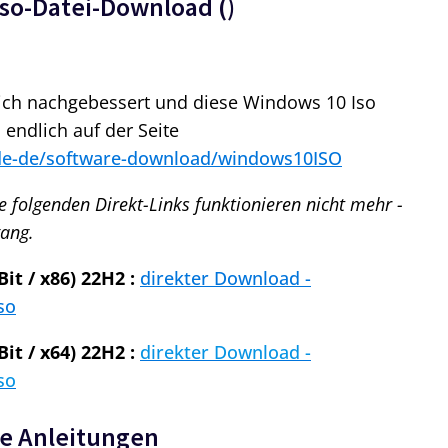
Iso-Datei-Download (
)
ich nachgebessert und diese Windows 10 Iso
endlich auf der Seite
de-de/software-download/windows10ISO
e folgenden Direkt-Links funktionieren nicht mehr -
gang.
it / x86) 22H2
:
direkter Download -
so
it / x64) 22H2
:
direkter Download -
so
re Anleitungen