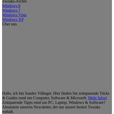
Tweaks-Archiv
Windows 8
Windows 7
Windows Vista
Windows XP
Über uns
Hallo, ich bin Sandro Villinger. Hier finden Sie zeitsparende Tricks
& Guides rund um Computer, Software & Microsoft.
Mehr Infos!
Zeitsparende Tipps rund um PC, Laptop, Windows & Software?
Abonniere unseren Newsletter, der nur unsere besten Tweaks
enthält.