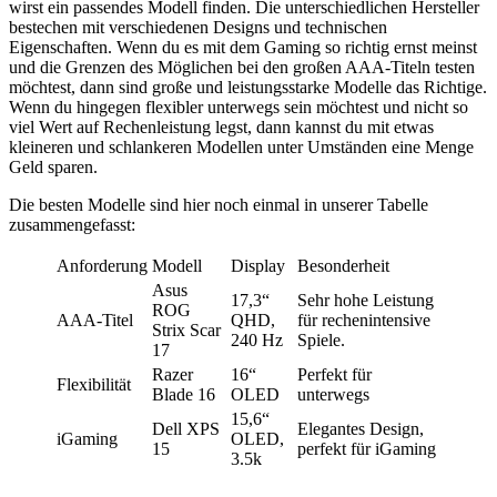
wirst ein passendes Modell finden. Die unterschiedlichen Hersteller
bestechen mit verschiedenen Designs und technischen
Eigenschaften. Wenn du es mit dem Gaming so richtig ernst meinst
und die Grenzen des Möglichen bei den großen AAA-Titeln testen
möchtest, dann sind große und leistungsstarke Modelle das Richtige.
Wenn du hingegen flexibler unterwegs sein möchtest und nicht so
viel Wert auf Rechenleistung legst, dann kannst du mit etwas
kleineren und schlankeren Modellen unter Umständen eine Menge
Geld sparen.
Die besten Modelle sind hier noch einmal in unserer Tabelle
zusammengefasst:
Anforderung
Modell
Display
Besonderheit
Asus
17,3“
Sehr hohe Leistung
ROG
AAA-Titel
QHD,
für rechenintensive
Strix Scar
240 Hz
Spiele.
17
Razer
16“
Perfekt für
Flexibilität
Blade 16
OLED
unterwegs
15,6“
Dell XPS
Elegantes Design,
iGaming
OLED,
15
perfekt für iGaming
3.5k