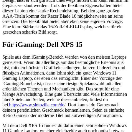
Design lässt er sich gut auch unterwegs nutzen und kann einfach im
Gepäck verstaut werden. Trotz der flexiblen Eigenschaften bietet
dieser Laptop eine starke Rechenleistung. Bei den ganz großen
AAA-Titeln kommt der Razer Blade 16 möglicherweise an seine
Grenzen. Die Flexibilität bietet aber eben seine eigenen Vorzüge.
Eine klare Stärke ist das 16-Zoll-OLED-Display, welches für ein
gestochen scharfes Bild sorgt.
Für iGaming: Dell XPS 15
Spiele aus dem iGaming-Bereich werden von den meisten Laptops
gemeistert. Wenn du allerdings auf das bestmögliche Erlebnis aus
bist, mit den höchsten Grafikeinstellungen, kurzen Ladezeiten und
flüssigen Animationen, dann lohnt sich ein guter Windows 11
Gaming Laptop, der eben das ermöglicht. Einer der Vorzüge der
iGaming-Branche ist, dass es eine riesige Spielauswahl mit allen
erdenklichen Themen und Mechaniken gibt. Das sorgt für eine
Menge Abwechslung. Eine gute Übersicht und viele Informationen
über Spiele und Seiten, welche diese anbieten, findest du
bei
https://www.slotozilla.com/de/
. Dort kannst du Games nach
deinem persönlichen Geschmack kennenlernen. Seien es einfache
Retro-Games oder moderne Titel mit aufwendigen Animationen.
Mit dem Dell XPS 15 findest du dafür einen sehr soliden Windows
11 Gaming Laptop, welcher gleichzeitig auch noch optisch etwas