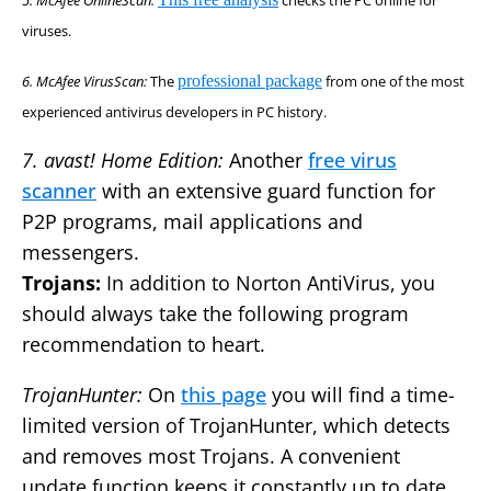
5. McAfee OnlineScan:
checks the PC online for
viruses.
6. McAfee VirusScan:
The
professional package
from one of the most
experienced antivirus developers in PC history.
7. avast! Home Edition:
Another
free virus
scanner
with an extensive guard function for
P2P programs, mail applications and
messengers.
Trojans:
In addition to Norton AntiVirus, you
should always take the following program
recommendation to heart.
TrojanHunter:
On
this page
you will find a time-
limited version of TrojanHunter, which detects
and removes most Trojans. A convenient
update function keeps it constantly up to date.