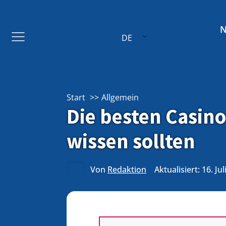
DE
Start
Allgemein
Die besten Casin
wissen sollten
Von
Redaktion
Aktualisiert: 16. Ju