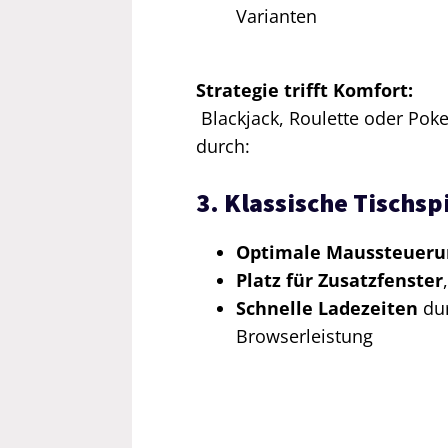
Varianten
Strategie trifft Komfort:
Blackjack, Roulette oder Poke
durch:
3. Klassische Tischsp
Optimale Maussteueru
Platz für Zusatzfenster
Schnelle Ladezeiten
dur
Browserleistung