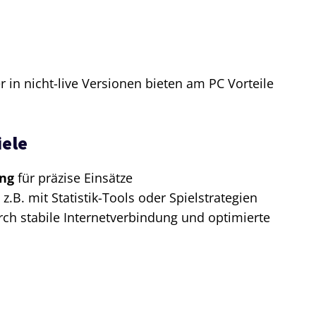
r in nicht-live Versionen bieten am PC Vorteile
iele
ng
für präzise Einsätze
, z.B. mit Statistik-Tools oder Spielstrategien
ch stabile Internetverbindung und optimierte