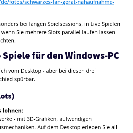
/de/fotos/schwarzes-fan-gerat-nahaufnahme-
sonders bei langen Spielsessions, in Live Spielen
 wenn Sie mehrere Slots parallel laufen lassen
chten.
o Spiele für den Windows-PC
leich vom Desktop - aber bei diesen drei
schied spürbar.
lots)
 lohnen:
werke - mit 3D-Grafiken, aufwendigen
smechaniken. Auf dem Desktop erleben Sie all