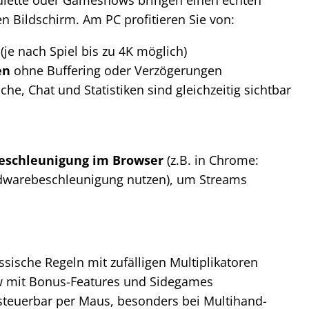
oulette oder Gameshows bringen einen echten
n Bildschirm. Am PC profitieren Sie von:
(je nach Spiel bis zu 4K möglich)
en
ohne Buffering oder Verzögerungen
läche, Chat und Statistiken sind gleichzeitig sichtbar
eschleunigung im Browser
(z.B. in Chrome:
rdwarebeschleunigung nutzen), um Streams
ssische Regeln mit zufälligen Multiplikatoren
 mit Bonus-Features und Sidegames
v steuerbar per Maus, besonders bei Multihand-