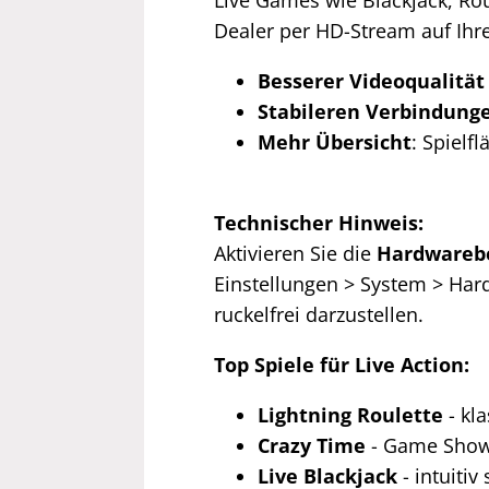
Live Games wie Blackjack, R
Dealer per HD-Stream auf Ihre
Besserer Videoqualität
Stabileren Verbindung
Mehr Übersicht
: Spielf
Technischer Hinweis:
Aktivieren Sie die
Hardwareb
Einstellungen > System > Ha
ruckelfrei darzustellen.
Top Spiele für Live Action:
Lightning Roulette
- kla
Crazy Time
- Game Show
Live Blackjack
- intuiti