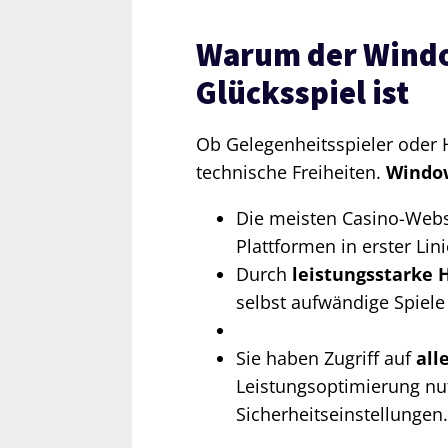
Warum der Window
Glücksspiel ist
Ob Gelegenheitsspieler oder H
technische Freiheiten.
Window
Die meisten Casino-Webs
Plattformen in erster Li
Durch
leistungsstarke
selbst aufwändige Spiele
Sie haben Zugriff auf
all
Leistungsoptimierung nut
Sicherheitseinstellungen.