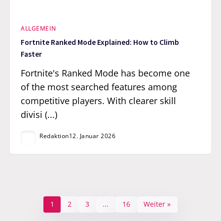
ALLGEMEIN
Fortnite Ranked Mode Explained: How to Climb
Faster
Fortnite's Ranked Mode has become one
of the most searched features among
competitive players. With clearer skill
divisi (...)
Redaktion
12. Januar 2026
1
2
3
...
16
Weiter »