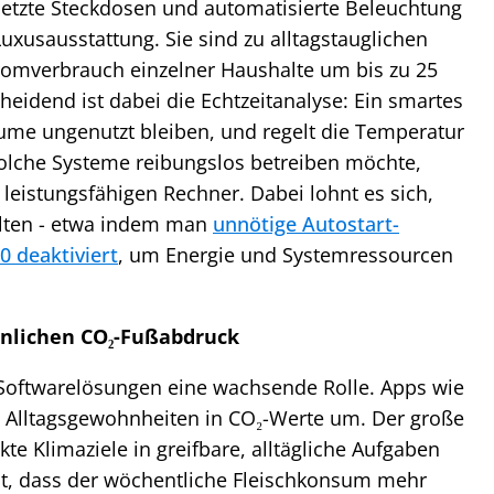
rnetzte Steckdosen und automatisierte Beleuchtung
Luxusausstattung. Sie sind zu alltagstauglichen
romverbrauch einzelner Haushalte um bis zu 25
eidend ist dabei die Echtzeitanalyse: Ein smartes
me ungenutzt bleiben, und regelt die Temperatur
solche Systeme reibungslos betreiben möchte,
 leistungsfähigen Rechner. Dabei lohnt es sich,
alten - etwa indem man
unnötige Autostart-
 deaktiviert
, um Energie und Systemressourcen
önlichen CO₂-Fußabdruck
Softwarelösungen eine wachsende Rolle. Apps wie
 Alltagsgewohnheiten in CO₂-Werte um. Der große
akte Klimaziele in greifbare, alltägliche Aufgaben
nt, dass der wöchentliche Fleischkonsum mehr