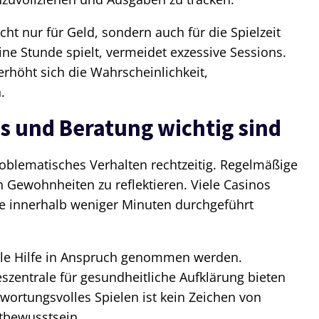
ht nur für Geld, sondern auch für die Spielzeit
ine Stunde spielt, vermeidet exzessive Sessions.
rhöht sich die Wahrscheinlichkeit,
.
s und Beratung wichtig sind
roblematisches Verhalten rechtzeitig. Regelmäßige
en Gewohnheiten zu reflektieren. Viele Casinos
ie innerhalb weniger Minuten durchgeführt
nelle Hilfe in Anspruch genommen werden.
szentrale für gesundheitliche Aufklärung bieten
ortungsvolles Spielen ist kein Zeichen von
tbewusstsein.