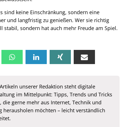
ls sind keine Einschränkung, sondern eine
er und langfristig zu genießen. Wer sie richtig
iell stabil, sondern hat auch mehr Freude am Spiel.
Artikeln unserer Redaktion steht digitale
altung im Mittelpunkt: Tipps, Trends und Tricks
e, die gerne mehr aus Internet, Technik und
 herausholen möchten – leicht verständlich
itet.