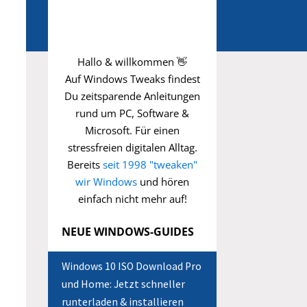
Hallo & willkommen 👋
Auf Windows Tweaks findest
Du zeitsparende
Anleitungen
rund um PC, Software &
Microsoft. Für einen
stressfreien digitalen Alltag.
Bereits
seit 1998 "tweaken"
wir Windows
und hören
einfach nicht mehr auf!
NEUE WINDOWS-GUIDES
Windows 10 ISO Download Pro
und Home: Jetzt schneller
runterladen & installieren