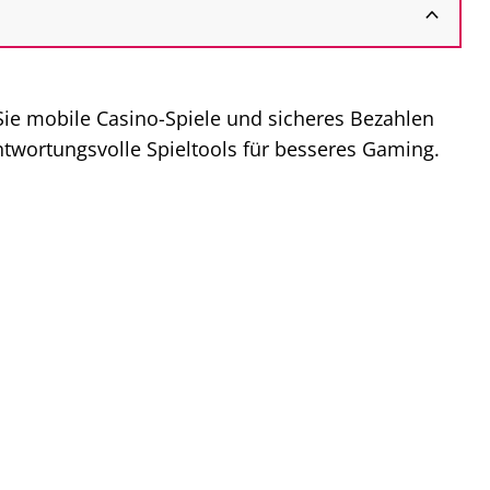
Sie mobile Casino-Spiele und sicheres Bezahlen
ntwortungsvolle Spieltools für besseres Gaming.