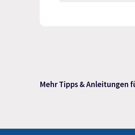
Mehr Tipps & Anleitungen f