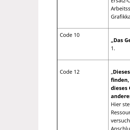
Ersatz-
Arbeits
Grafikka
Code 10
„Das Ge
1.
Code 12
„
Dieses
finden
dieses
andere
Hier ste
Ressour
versuch
Anschlu