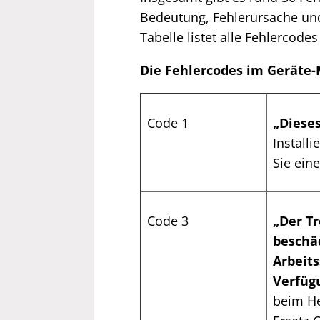
Bedeutung, Fehlerursache un
Tabelle listet alle Fehlercodes
Die Fehlercodes im Geräte
Code 1
„Dieses
Install
Sie ein
Code 3
„Der Tr
beschä
Arbeit
Verfüg
beim He