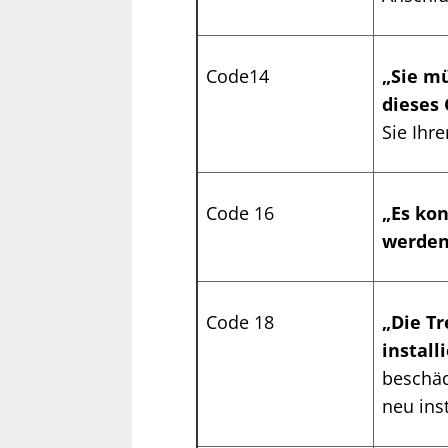
Code14
„Sie m
dieses
Sie Ihr
Code 16
„Es kon
werden
Code 18
„Die Tr
install
beschädi
neu inst