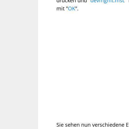
drücken und "
devmgmt.msc
"
mit "
OK
".
Sie sehen nun verschiedene Ei