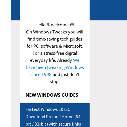
Hello & welcome 👋
On Windows Tweaks you will
find time-saving
tech guides
for PC, software & Microsoft.
For a stress-free digital
everyday life. Already
We
have been tweaking Windows
since 1998
and just don't
stop!
NEW WINDOWS GUIDES
Fastest Windows 10 ISO
Download Pro and Home (64-
bit / 32-bit) with secure links