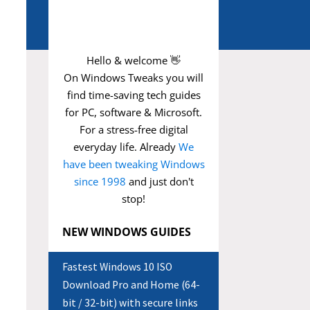
Hello & welcome 👋
On Windows Tweaks you will
find time-saving
tech guides
for PC, software & Microsoft.
For a stress-free digital
everyday life. Already
We
have been tweaking Windows
since 1998
and just don't
stop!
NEW WINDOWS GUIDES
Fastest Windows 10 ISO
Download Pro and Home (64-
bit / 32-bit) with secure links