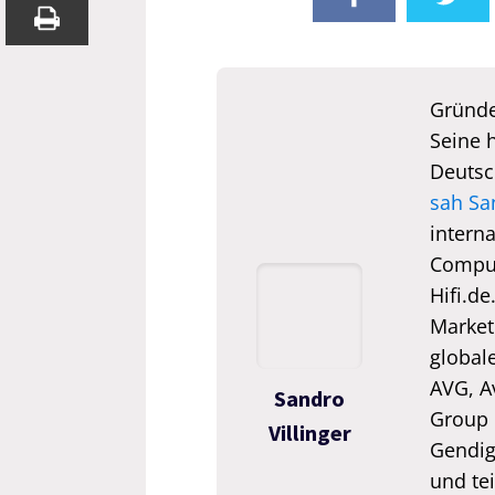
Gründe
Seine 
Deutsc
sah Sa
interna
Comput
Hifi.de
Market
global
AVG, A
Sandro
Group 
Villinger
Gendigi
und tei