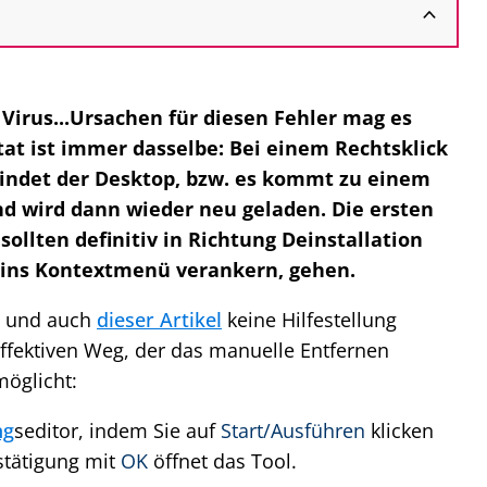
 Virus...Ursachen für diesen Fehler mag es
tat ist immer dasselbe: Bei einem Rechtsklick
windet der Desktop, bzw. es kommt zu einem
nd wird dann wieder neu geladen. Die ersten
sollten definitiv in Richtung Deinstallation
 ins Kontextmenü verankern, gehen.
en und auch
dieser Artikel
keine Hilfestellung
effektiven Weg, der das manuelle Entfernen
öglicht:
ng
seditor, indem Sie auf
Start/Ausführen
klicken
stätigung mit
OK
öffnet das Tool.