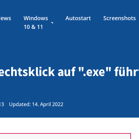
News
Windows
Autostart
Screenshots
10 & 11
chtsklick auf ".exe" füh
13
Updated: 14. April 2022