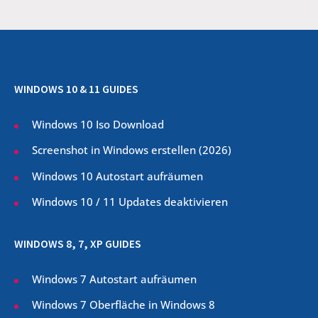
WINDOWS 10 & 11 GUIDES
Windows 10 Iso Download
Screenshot in Windows erstellen (
2026
)
Windows 10 Autostart aufräumen
Windows 10 / 11 Updates deaktivieren
WINDOWS 8, 7, XP GUIDES
Windows 7 Autostart aufräumen
Windows 7 Oberfläche in Windows 8