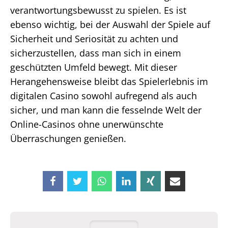
verantwortungsbewusst zu spielen. Es ist
ebenso wichtig, bei der Auswahl der Spiele auf
Sicherheit und Seriosität zu achten und
sicherzustellen, dass man sich in einem
geschützten Umfeld bewegt. Mit dieser
Herangehensweise bleibt das Spielerlebnis im
digitalen Casino sowohl aufregend als auch
sicher, und man kann die fesselnde Welt der
Online-Casinos ohne unerwünschte
Überraschungen genießen.