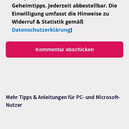
Geheimtipps. Jederzeit abbestellbar. Die
Einwilligung umfasst die Hinweise zu
Widerruf & Statistik gemäß
Datenschutzerklärung
)
Mehr Tipps & Anleitungen für PC- und Microsoft-
Nutzer