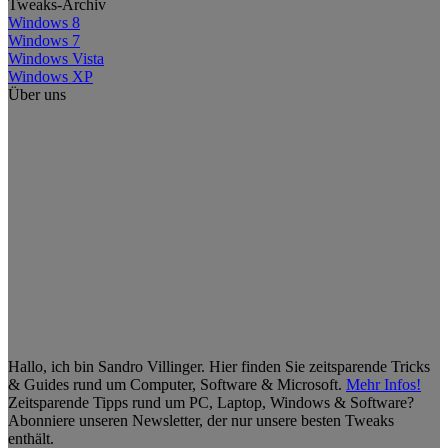
Tweaks-Archiv
Windows 8
Windows 7
Windows Vista
Windows XP
Über uns
Hallo, ich bin Sandro Villinger. Hier finden Sie zeitsparende Tricks
& Guides rund um Computer, Software & Microsoft.
Mehr Infos!
Zeitsparende Tipps rund um PC, Laptop, Windows & Software?
Abonniere unseren Newsletter, der nur unsere besten Tweaks
enthält.