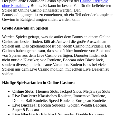
Der populärste Bonus der Casino Spieler ist der
Casino Freispiele
ohne Einzahlung
Bonus. Er kann im besten Fall für die beliebtesten
Spiele im Online Casino eingesetzt werden. Den
Bonusbedingungen ist zu entnehmen, ob ein Teil oder der komplette
Gewinn in Echtgeld umgewandelt werden kann.
Große Auswahl an Spielen
Werden Spieler gefragt, was sie außer dem Bonus an einem Online
Casino am besten finden, fällt als Antwort die große Auswahl an
Spielen auf. Das Spielangebot ist bei jedem Casino individuell. Die
Casinos haben gemeinsam, dass sie oft über hunderte von Slots und
von Spielen aus dem Live Casino verfügen. Darunter finden sich
nicht nur die Klassiker, wie Roulette, Baccara oder Black Jack,
sondern diverse, unterhaltsame Varianten. Zudem ist es bei vielen
Spielen aus dem Live Casino möglich, mit echten Live Dealern zu
spielen.
Häufige Spielvarianten in Online Casinos:
Online Slots:
Themen Slots, Jackpot Slots, Megaways Slots
Live Roulette:
Klassisches Roulette, Immersive Roulette,
Double Ball Roulette, Speed Roulette, European Roulette
Live Baccara:
Baccara Squeeze, Golden Wealth Baccara,
Super 8 Baccara
Live Blackjack:
Blackjack Surrender, Double Exposure