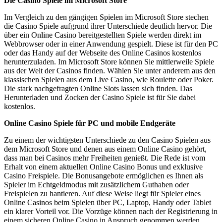
Die Casino Spiele im Microsoft Store
Im Vergleich zu den gängigen Spielen im Microsoft Store stechen
die Casino Spiele aufgrund ihrer Unterschiede deutlich hervor. Die
über ein Online Casino bereitgestellten Spiele werden direkt im
Webbrowser oder in einer Anwendung gespielt. Diese ist für den PC
oder das Handy auf der Webseite des Online Casinos kostenlos
herunterzuladen. Im Microsoft Store können Sie mittlerweile Spiele
aus der Welt der Casinos finden. Wählen Sie unter anderem aus den
klassischen Spielen aus dem Live Casino, wie Roulette oder Poker.
Die stark nachgefragten Online Slots lassen sich finden. Das
Herunterladen und Zocken der Casino Spiele ist für Sie dabei
kostenlos.
Online Casino Spiele für PC und mobile Endgeräte
Zu einem der wichtigsten Unterschiede zu den Casino Spielen aus
dem Microsoft Store und denen aus einem Online Casino gehört,
dass man bei Casinos mehr Freiheiten genießt. Die Rede ist vom
Erhalt von einem aktuellen Online Casino Bonus und exklusive
Casino Freispiele. Die Bonusangebote ermöglichen es Ihnen als
Spieler im Echtgeldmodus mit zusätzlichem Guthaben oder
Freispielen zu hantieren. Auf diese Weise liegt für Spieler eines
Online Casinos beim Spielen über PC, Laptop, Handy oder Tablet
ein klarer Vorteil vor. Die Vorzüge können nach der Registrierung in
einem sicheren Online Casino in Anspruch genommen werden.