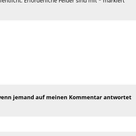
entlicht.
Erforderliche Felder sind mit
*
markiert
, wenn jemand auf meinen Kommentar antwortet