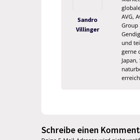
global
AVG, A
Sandro
Group 
Villinger
Gendigi
und tei
gerne 
Japan,
naturb
erreic
Schreibe einen Komment