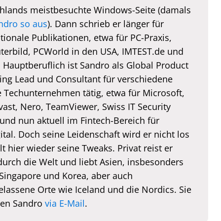
hlands meistbesuchte Windows-Seite (damals
ndro so aus
). Dann schrieb er länger für
tionale Publikationen, etwa für PC-Praxis,
erbild, PCWorld in den USA, IMTEST.de und
. Hauptberuflich ist Sandro als Global Product
ing Lead und Consultant für verschiedene
e Techunternehmen tätig, etwa für Microsoft,
vast, Nero, TeamViewer, Swiss IT Security
und nun aktuell im Fintech-Bereich für
tal. Doch seine Leidenschaft wird er nicht los
lt hier wieder seine Tweaks. Privat reist er
durch die Welt und liebt Asien, insbesonders
 Singapore und Korea, aber auch
elassene Orte wie Iceland und die Nordics. Sie
hen Sandro
via E-Mail
.