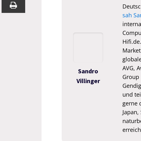
Deutsc
sah Sa
interna
Comput
Hifi.de
Market
global
AVG, A
Sandro
Group 
Villinger
Gendigi
und tei
gerne 
Japan,
naturb
erreic