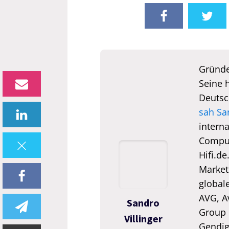
Gründe
Seine 
Deutsc
sah Sa
interna
Comput
Hifi.de
Market
global
AVG, A
Sandro
Group 
Villinger
Gendigi