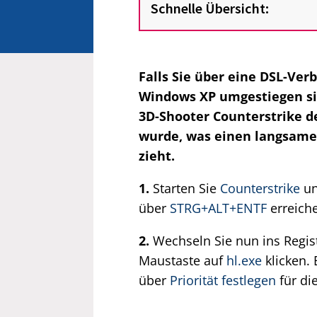
Schnelle Übersicht:
Falls Sie über eine DSL-Ver
Windows XP umgestiegen sin
3D-Shooter Counterstrike de
wurde, was einen langsamen
zieht.
1.
Starten Sie
Counterstrike
un
über
STRG+ALT+ENTF
erreich
2.
Wechseln Sie nun ins Regis
Maustaste auf
hl.exe
klicken. 
über
Priorität festlegen
für di