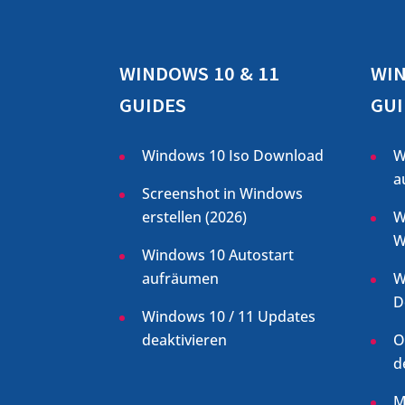
WINDOWS 10 & 11
WIN
GUIDES
GUI
Windows 10 Iso Download
W
a
Screenshot in Windows
erstellen (
2026
)
W
W
Windows 10 Autostart
aufräumen
W
D
Windows 10 / 11 Updates
deaktivieren
O
d
M