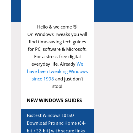
Hello & welcome 👋
On Windows Tweaks you will
find time-saving
tech guides
for PC, software & Microsoft.
For a stress-free digital
everyday life. Already
We
have been tweaking Windows
since 1998
and just don't
stop!
NEW WINDOWS GUIDES
Fastest Windows 10 ISO
Download Pro and Home (64-
bit / 32-bit) with secure links