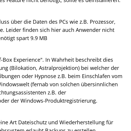
 Feature nicht benötigt, sollte es deinstallieren.
uss über die Daten des PCs wie z.B. Prozessor,
te. Leider finden sich hier auch Anwender nicht
enötigt spart 9.9 MB
of-Box Experience". In Wahrheit beschreibt dies
ng (Bilokation, Astralprojektion) bei welcher der
Übungen oder Hypnose z.B. beim Einschlafen vom
 Windowswelt (fernab von solchen übersinnlichen
chtungsassistenten z.B. der
oder der Windows-Produktregistrierung.
ine Art Dateischutz und Wiederherstellung für
bssystem erlaubt Backups zu erstellen