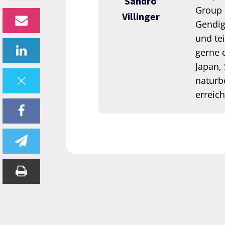
Sandro
Group 
Villinger
Gendigi
und tei
gerne 
Japan,
naturb
erreic