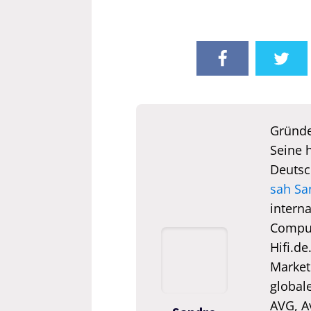
Gründe
Seine 
Deutsc
sah Sa
interna
Comput
Hifi.de
Market
global
AVG, A