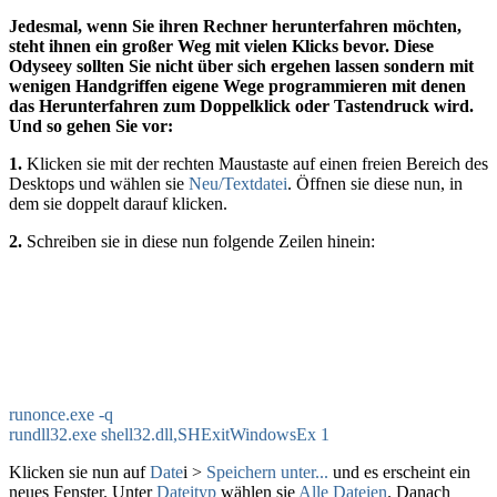
Jedesmal, wenn Sie ihren Rechner herunterfahren möchten,
steht ihnen ein großer Weg mit vielen Klicks bevor. Diese
Odyseey sollten Sie nicht über sich ergehen lassen sondern mit
wenigen Handgriffen eigene Wege programmieren mit denen
das Herunterfahren zum Doppelklick oder Tastendruck wird.
Und so gehen Sie vor:
1.
Klicken sie mit der rechten Maustaste auf einen freien Bereich des
Desktops und wählen sie
Neu/Textdatei
. Öffnen sie diese nun, in
dem sie doppelt darauf klicken.
2.
Schreiben sie in diese nun folgende Zeilen hinein:
runonce.exe -q
rundll32.exe shell32.dll,SHExitWindowsEx 1
Klicken sie nun auf
Date
i >
Speichern unter...
und es erscheint ein
neues Fenster. Unter
Dateityp
wählen sie
Alle Dateien
. Danach