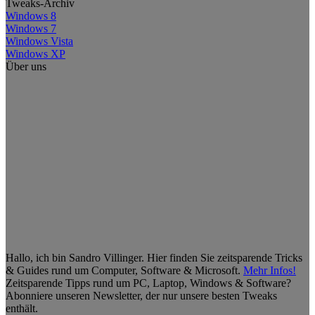
Tweaks-Archiv
Windows 8
Windows 7
Windows Vista
Windows XP
Über uns
Hallo, ich bin Sandro Villinger. Hier finden Sie zeitsparende Tricks
& Guides rund um Computer, Software & Microsoft.
Mehr Infos!
Zeitsparende Tipps rund um PC, Laptop, Windows & Software?
Abonniere unseren Newsletter, der nur unsere besten Tweaks
enthält.