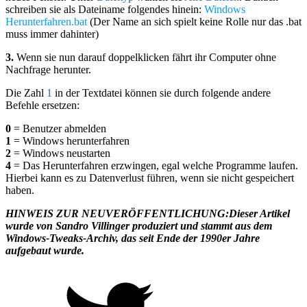
schreiben sie als Dateiname folgendes hinein:
Windows
Herunterfahren.bat
(Der Name an sich spielt keine Rolle nur das .bat
muss immer dahinter)
3.
Wenn sie nun darauf doppelklicken fährt ihr Computer ohne
Nachfrage herunter.
Die Zahl
1
in der Textdatei können sie durch folgende andere
Befehle ersetzen:
0
= Benutzer abmelden
1
= Windows herunterfahren
2
= Windows neustarten
4
= Das Herunterfahren erzwingen, egal welche Programme laufen.
Hierbei kann es zu Datenverlust führen, wenn sie nicht gespeichert
haben.
HINWEIS ZUR NEUVERÖFFENTLICHUNG:
Dieser Artikel
wurde von Sandro Villinger produziert und stammt aus dem
Windows-Tweaks-Archiv, das seit Ende der 1990er Jahre
aufgebaut wurde.