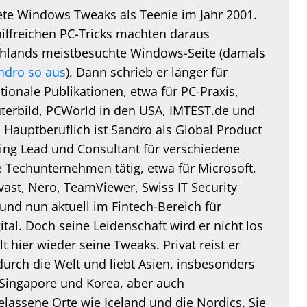
te Windows Tweaks als Teenie im Jahr 2001.
hilfreichen PC-Tricks machten daraus
hlands meistbesuchte Windows-Seite (damals
ndro so aus
). Dann schrieb er länger für
tionale Publikationen, etwa für PC-Praxis,
erbild, PCWorld in den USA, IMTEST.de und
. Hauptberuflich ist Sandro als Global Product
ing Lead und Consultant für verschiedene
e Techunternehmen tätig, etwa für Microsoft,
vast, Nero, TeamViewer, Swiss IT Security
und nun aktuell im Fintech-Bereich für
tal. Doch seine Leidenschaft wird er nicht los
lt hier wieder seine Tweaks. Privat reist er
durch die Welt und liebt Asien, insbesonders
 Singapore und Korea, aber auch
elassene Orte wie Iceland und die Nordics. Sie