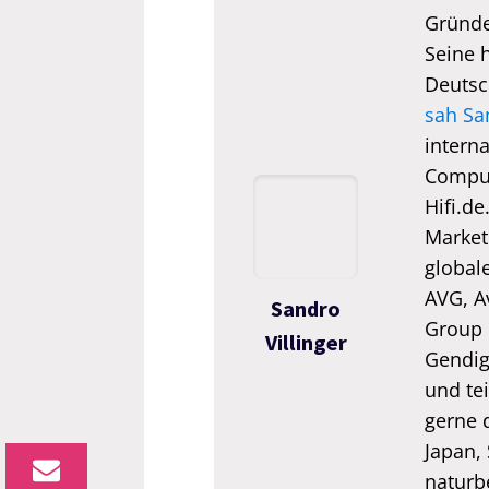
Gründe
Seine 
Deutsc
sah Sa
interna
Comput
Hifi.de
Market
global
AVG, A
Sandro
Group 
Villinger
Gendigi
und tei
gerne 
Japan,
naturb