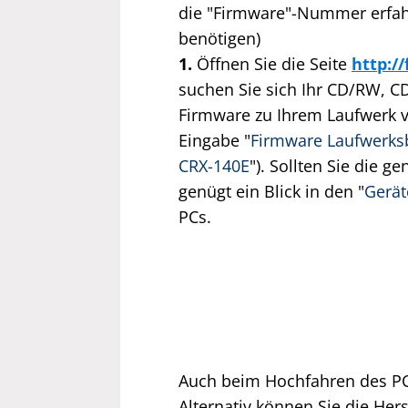
die "Firmware"-Nummer erfahre
benötigen)
1.
Öffnen Sie die Seite
http:/
suchen Sie sich Ihr CD/RW, C
Firmware zu Ihrem Laufwerk v
Eingabe "
Firmware Laufwerks
CRX-140E
"). Sollten Sie die 
genügt ein Blick in den "
Gerä
PCs.
Auch beim Hochfahren des PCs
Alternativ können Sie die He