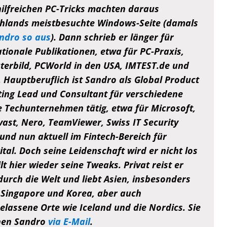
hilfreichen PC-Tricks machten daraus
hlands meistbesuchte Windows-Seite (damals
ndro so aus
). Dann schrieb er länger für
ationale Publikationen, etwa für PC-Praxis,
erbild, PCWorld in den USA, IMTEST.de und
e. Hauptberuflich ist Sandro als Global Product
ing Lead und Consultant für verschiedene
e Techunternehmen tätig, etwa für Microsoft,
vast, Nero, TeamViewer, Swiss IT Security
und nun aktuell im Fintech-Bereich für
tal. Doch seine Leidenschaft wird er nicht los
lt hier wieder seine Tweaks. Privat reist er
durch die Welt und liebt Asien, insbesonders
 Singapore und Korea, aber auch
elassene Orte wie Iceland und die Nordics. Sie
hen Sandro
via E-Mail
.