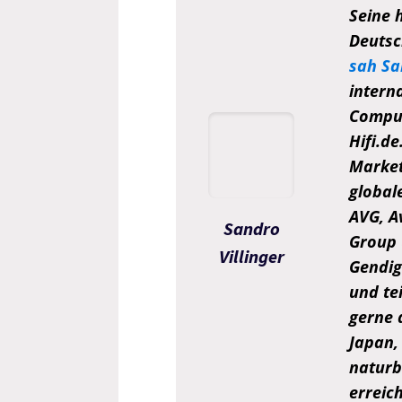
Seine 
Deutsc
sah Sa
intern
Comput
Hifi.d
Market
global
AVG, A
Sandro
Group 
Villinger
Gendigi
und tei
gerne 
Japan,
naturb
erreic