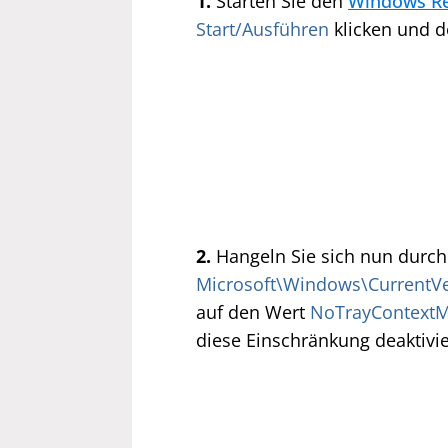
1.
Starten Sie den
Windows Re
Start/Ausführen
klicken und d
2.
Hangeln Sie sich nun durch
Microsoft\Windows\CurrentVer
auf den Wert
NoTrayContext
diese Einschränkung deaktivie