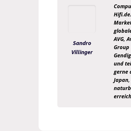
Comput
Hifi.d
Market
global
AVG, A
Sandro
Group 
Villinger
Gendigi
und tei
gerne 
Japan,
naturb
erreic