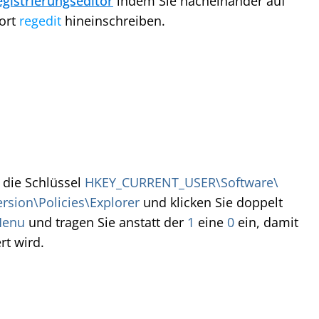
gistrierungseditor
indem Sie nacheinander auf
ort
regedit
hineinschreiben.
 die Schlüssel
HKEY_CURRENT_USER\Software\
sion\Policies\Explorer
und klicken Sie doppelt
Menu
und tragen Sie anstatt der
1
eine
0
ein, damit
rt wird.