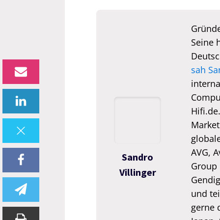
Gründe
Seine 
Deutsc
sah Sa
interna
Comput
Hifi.de
Market
global
AVG, A
Sandro
Group 
Villinger
Gendigi
und tei
gerne 