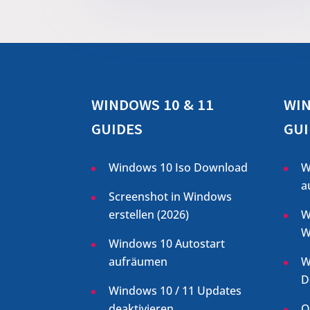
WINDOWS 10 & 11
WIN
GUIDES
GUI
Windows 10 Iso Download
W
a
Screenshot in Windows
erstellen (
2026
)
W
W
Windows 10 Autostart
aufräumen
W
D
Windows 10 / 11 Updates
deaktivieren
O