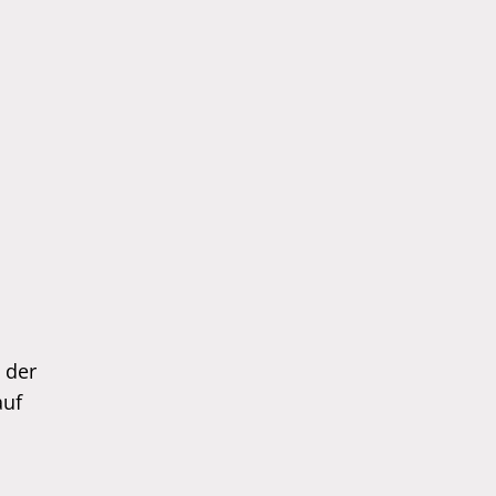
 der
auf