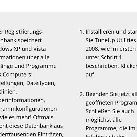
er Registrierungs-
Installieren und sta
nbank speichert
Sie TuneUp Utilities
ows XP und Vista
2008, wie im ersten
rmationen über alle
unter Schritt 1
gänge und Programme
beschrieben. Klicke
s Computers:
auf
tellungen, Dateitypen,
tlinien,
Beenden Sie jetzt al
berinformationen,
geöffneten Progra
grammkonfigurationen
Schließen Sie auch
vieles mehr! Oftmals
möglichst alle
eht diese Datenbank aus
Programme, die im
erttausenden Einträgen,
Infobereich der