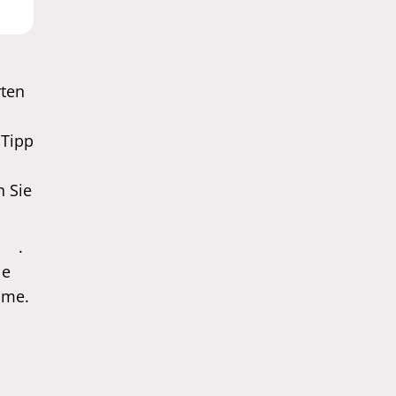
rten
 Tipp
n Sie
.
le
mme.