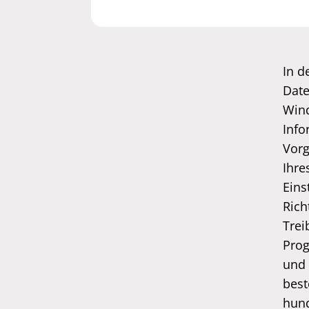
In d
Date
Wind
Info
Vor
Ihre
Eins
Rich
Trei
Pro
und 
best
hund