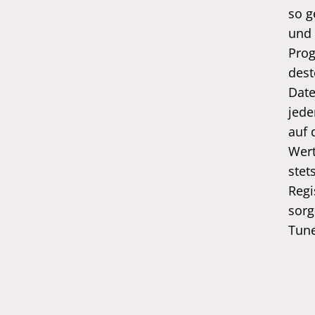
so g
und 
Prog
dest
Dat
jede
auf 
Wert
stet
Regi
sorg
Tune