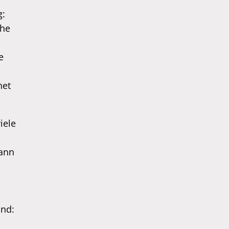
g:
che
e
net
iele
kann
und: