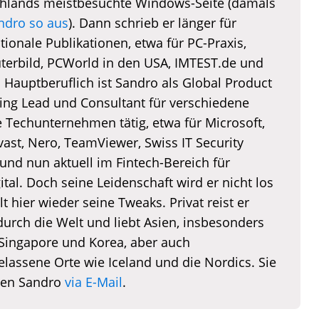
hlands meistbesuchte Windows-Seite (damals
ndro so aus
). Dann schrieb er länger für
tionale Publikationen, etwa für PC-Praxis,
erbild, PCWorld in den USA, IMTEST.de und
. Hauptberuflich ist Sandro als Global Product
ing Lead und Consultant für verschiedene
e Techunternehmen tätig, etwa für Microsoft,
vast, Nero, TeamViewer, Swiss IT Security
und nun aktuell im Fintech-Bereich für
tal. Doch seine Leidenschaft wird er nicht los
lt hier wieder seine Tweaks. Privat reist er
durch die Welt und liebt Asien, insbesonders
 Singapore und Korea, aber auch
elassene Orte wie Iceland und die Nordics. Sie
hen Sandro
via E-Mail
.