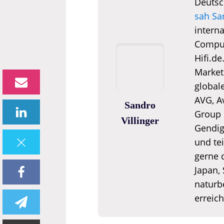
Deutsc
sah Sa
interna
Comput
Hifi.de
Market
global
AVG, A
Sandro
Group 
Villinger
Gendigi
und tei
gerne 
Japan,
naturb
erreic