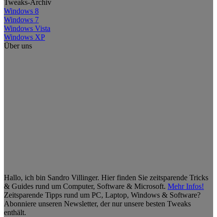
Tweaks-Archiv
Windows 8
Windows 7
Windows Vista
Windows XP
Über uns
Hallo, ich bin Sandro Villinger. Hier finden Sie zeitsparende Tricks
& Guides rund um Computer, Software & Microsoft.
Mehr Infos!
Zeitsparende Tipps rund um PC, Laptop, Windows & Software?
Abonniere unseren Newsletter, der nur unsere besten Tweaks
enthält.