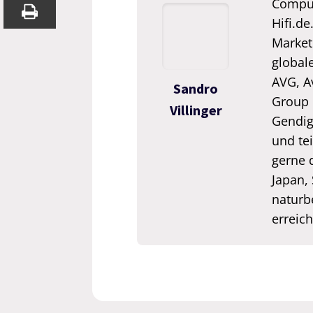
Comput
Hifi.de
Market
global
AVG, A
Sandro
Group 
Villinger
Gendigi
und tei
gerne 
Japan,
naturb
erreic