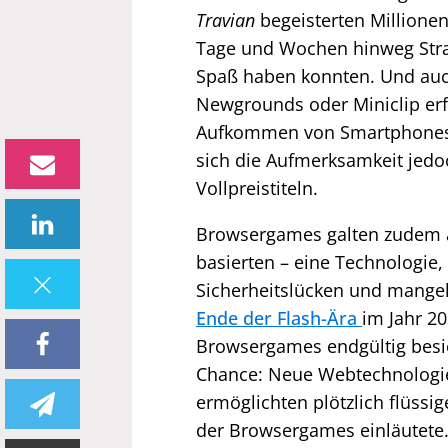
Travian
begeisterten Millione
Tage und Wochen hinweg Strat
Spaß haben konnten. Und auch
Newgrounds oder Miniclip erf
Aufkommen von Smartphones u
sich die Aufmerksamkeit jedoc
Vollpreistiteln.
Browsergames galten zudem al
basierten – eine Technologie
Sicherheitslücken und mangel
Ende der Flash-Ära
im Jahr 20
Browsergames endgültig besie
Chance: Neue Webtechnolog
ermöglichten plötzlich flüssi
der Browsergames einläutete