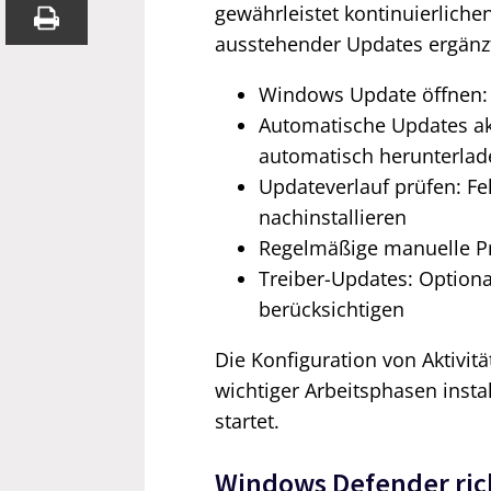
gewährleistet kontinuierlich
ausstehender Updates ergänzt
Windows Update öffnen:
Automatische Updates akt
automatisch herunterlad
Updateverlauf prüfen: Fe
nachinstallieren
Regelmäßige manuelle P
Treiber-Updates: Optio
berücksichtigen
Die Konfiguration von Aktivit
wichtiger Arbeitsphasen inst
startet.
Windows Defender rich