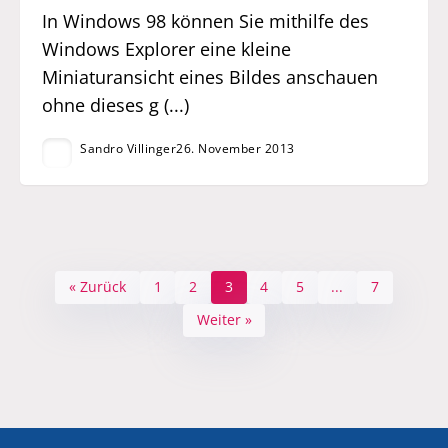
In Windows 98 können Sie mithilfe des
Windows Explorer eine kleine
Miniaturansicht eines Bildes anschauen
ohne dieses g (...)
Sandro Villinger
26. November 2013
« Zurück
1
2
3
4
5
...
7
Weiter »